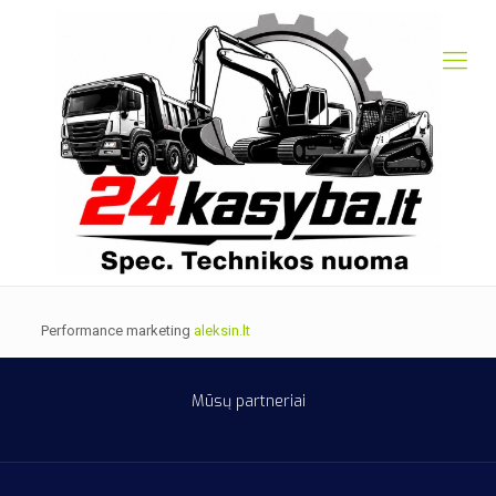
Performance marketing
aleksin.lt
Mūsų
partneriai