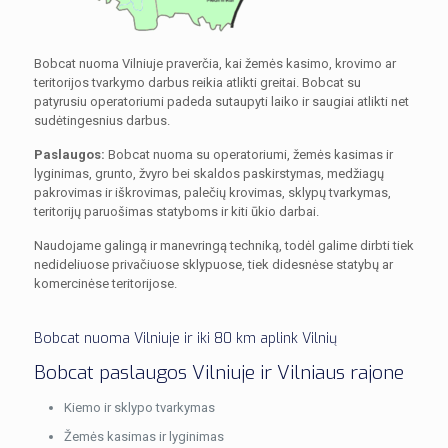
Bobcat nuoma Vilniuje praverčia, kai žemės kasimo, krovimo ar
teritorijos tvarkymo darbus reikia atlikti greitai. Bobcat su
patyrusiu operatoriumi padeda sutaupyti laiko ir saugiai atlikti net
sudėtingesnius darbus.
Paslaugos:
Bobcat nuoma su operatoriumi, žemės kasimas ir
lyginimas, grunto, žvyro bei skaldos paskirstymas, medžiagų
pakrovimas ir iškrovimas, palečių krovimas, sklypų tvarkymas,
teritorijų paruošimas statyboms ir kiti ūkio darbai.
Naudojame galingą ir manevringą techniką, todėl galime dirbti tiek
nedideliuose privačiuose sklypuose, tiek didesnėse statybų ar
komercinėse teritorijose.
Bobcat nuoma Vilniuje ir iki 80 km aplink Vilnių
Bobcat paslaugos Vilniuje ir Vilniaus rajone
Kiemo ir sklypo tvarkymas
Žemės kasimas ir lyginimas