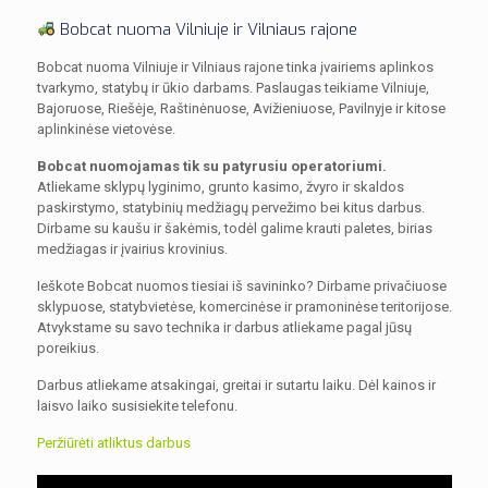
Bobcat nuoma Vilniuje ir Vilniaus rajone
Bobcat nuoma Vilniuje ir Vilniaus rajone tinka įvairiems aplinkos
tvarkymo, statybų ir ūkio darbams. Paslaugas teikiame Vilniuje,
Bajoruose, Riešėje, Raštinėnuose, Avižieniuose, Pavilnyje ir kitose
aplinkinėse vietovėse.
Bobcat nuomojamas tik su patyrusiu operatoriumi.
Atliekame sklypų lyginimo, grunto kasimo, žvyro ir skaldos
paskirstymo, statybinių medžiagų pervežimo bei kitus darbus.
Dirbame su kaušu ir šakėmis, todėl galime krauti paletes, birias
medžiagas ir įvairius krovinius.
Ieškote Bobcat nuomos tiesiai iš savininko? Dirbame privačiuose
sklypuose, statybvietėse, komercinėse ir pramoninėse teritorijose.
Atvykstame su savo technika ir darbus atliekame pagal jūsų
poreikius.
Darbus atliekame atsakingai, greitai ir sutartu laiku. Dėl kainos ir
laisvo laiko susisiekite telefonu.
Peržiūrėti atliktus darbus