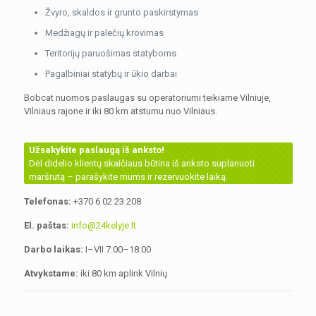
Žvyro, skaldos ir grunto paskirstymas
Medžiagų ir palečių krovimas
Teritorijų paruošimas statyboms
Pagalbiniai statybų ir ūkio darbai
Bobcat nuomos paslaugas su operatoriumi teikiame Vilniuje,
Vilniaus rajone ir iki 80 km atstumu nuo Vilniaus.
Užsakykite paslaugą iš anksto!
Dėl didelio klientų skaičiaus būtina iš anksto suplanuoti
maršrutą – parašykite mums ir rezervuokite laiką.
Telefonas:
+370 6 02 23 208
El. paštas:
info@24kelyje.lt
Darbo laikas:
I–VII 7:00–18:00
Atvykstame:
iki 80 km aplink Vilnių