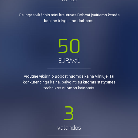
Galingas vikšrinis mini krautuvas Bobcat įvairiems žemės
kasimo ir lyginimo darbams.
50
EUR/val.
Vidutinė vikšrinio Bobcat nuomos kaina Vilniuje. Tai
konkurencinga kaina, palyginti su kitomis statybinės
technikos nuomos kainomis
3
valandos