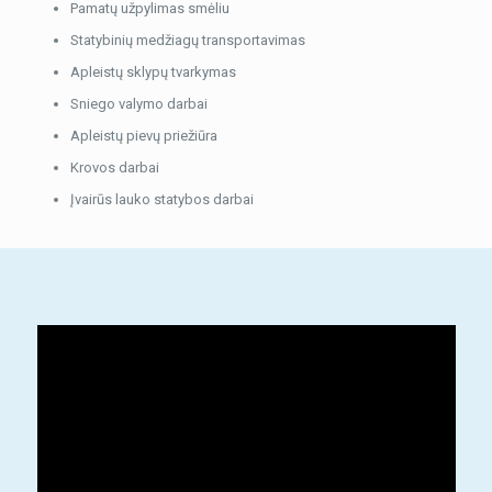
Pamatų užpylimas smėliu
Statybinių medžiagų transportavimas
Apleistų sklypų tvarkymas
Sniego valymo darbai
Apleistų pievų priežiūra
Krovos darbai
Įvairūs lauko statybos darbai