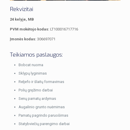
Rekvizitai
24 kelyje, MB
PVM mokėtojo kodas:
LT100016717716
Įmonės kodas:
306697071
Teikiamos paslaugos:
Bobcat nuoma
Sklypų lyginimas
Reljefo ir šlaitų formavimas
Polių gręžimo darbai
Senų pamatų ardymas
Augalinio grunto nuėmimas
Pamatų pagrindo paruošimas
Statybviečių parengimo darbai