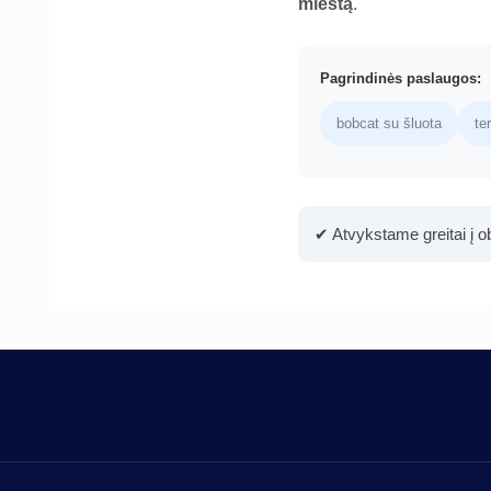
miestą
.
Pagrindinės paslaugos:
bobcat su šluota
te
✔ Atvykstame greitai į ob