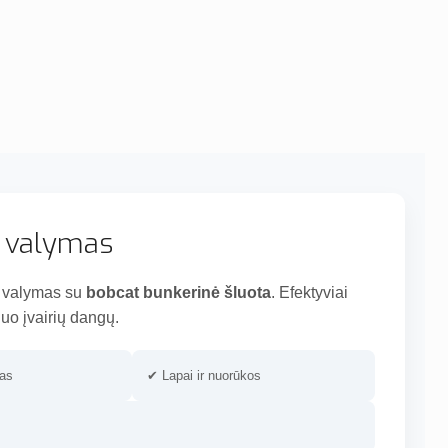
ų valymas
ių valymas su
bobcat bunkerinė šluota
. Efektyviai
o įvairių dangų.
vas
✔ Lapai ir nuorūkos