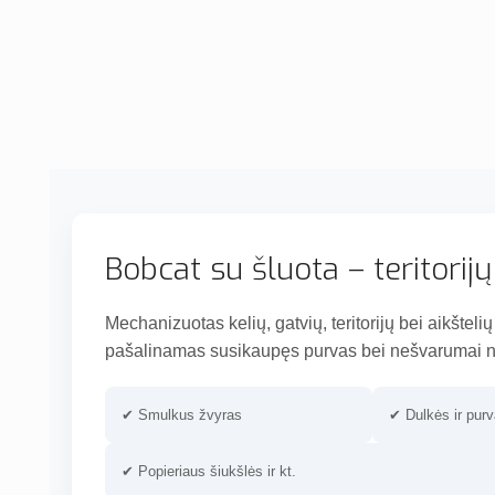
Bobcat su šluota – teritorij
Mechanizuotas kelių, gatvių, teritorijų bei aikštel
pašalinamas susikaupęs purvas bei nešvarumai nu
✔ Smulkus žvyras
✔ Dulkės ir pur
✔ Popieriaus šiukšlės ir kt.