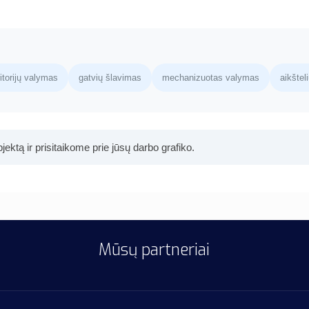
ritorijų valymas
gatvių šlavimas
mechanizuotas valymas
aikštel
jektą ir prisitaikome prie jūsų darbo grafiko.
Mūsų
partneriai